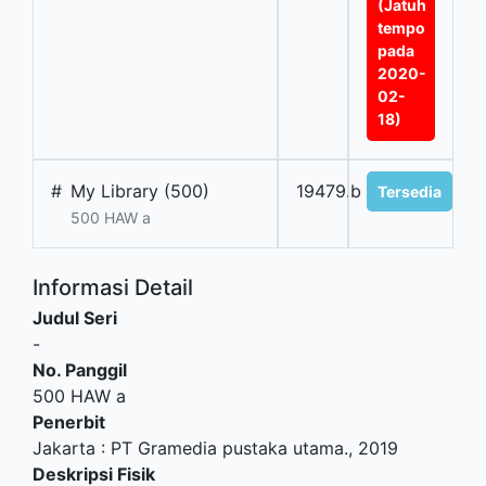
(Jatuh
tempo
pada
2020-
02-
18)
#
My Library (500)
19479.b
Tersedia
500 HAW a
Informasi Detail
Judul Seri
-
No. Panggil
500 HAW a
Penerbit
Jakarta
:
PT Gramedia pustaka utama
.,
2019
Deskripsi Fisik