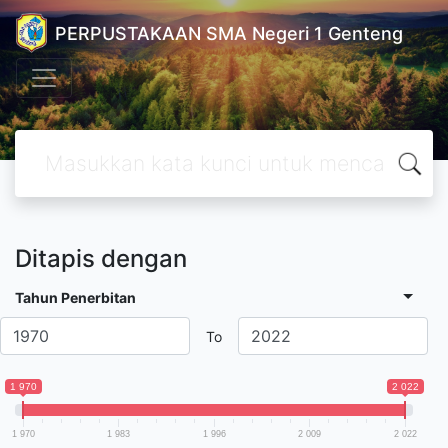
PERPUSTAKAAN SMA Negeri 1 Genteng
Ditapis dengan
Tahun Penerbitan
To
1 970
2 022
1 970
1 983
1 996
2 009
2 022